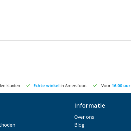
lanten
Echte winkel
in Amersfoort
Voor
16.00 uur
best
Informatie
Over ons
thoden
Blog