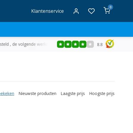
0
Klantenservice
ld , de volgende werkdag in huis
Gratis
bezorging vanaf €50
8.8
bekeken
Nieuwste producten
Laagste prijs
Hoogste prijs