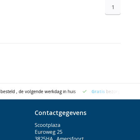
1
eld , de volgende werkdag in huis
Gratis
bezorging vanaf €50
Contactgegevens
Scootplaza
Euroweg 25
3825HA , Amersfoort