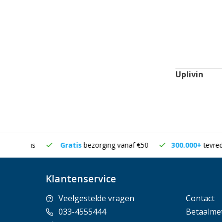
Uplivin
in huis
Gratis
bezorging vanaf €50
300.000+
tevreden k
Klantenservice
Veelgestelde vragen
Contact
033-4555444
Betaalme