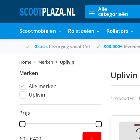
Alle
categorieën
Scootmobielen
Rolstoelen
Rollators
in huis
Gratis
bezorging vanaf €50
300.000+
tevreden k
Home
Merken
Uplivin
Merken
Uplivin
Alle merken
Uplivin
1 Producten
Prijs
€0 - €400