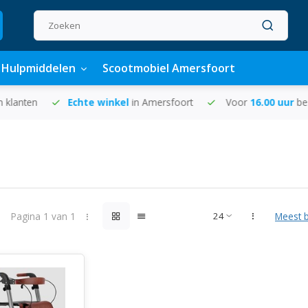
Hulpmiddelen
Scootmobiel Amersfoort
lanten
Echte winkel
in Amersfoort
Voor
16.00 uur
beste
Pagina 1 van 1
Meest 