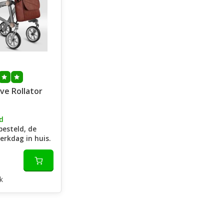
ive Rollator
d
besteld, de
erkdag in huis.
k