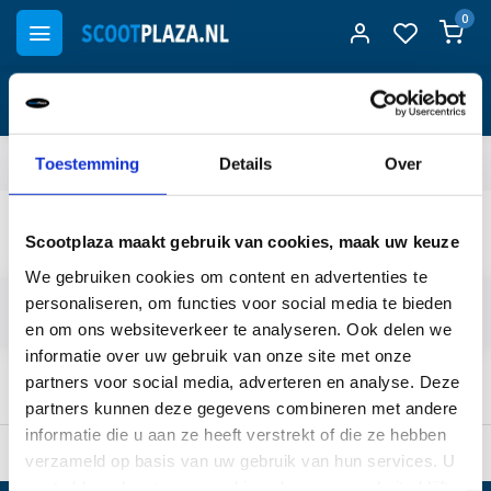
0
Gratis
bezorging vanaf €50
300.000+
tevreden klanten
Toestemming
Details
Over
Terug
Scootplaza maakt gebruik van cookies, maak uw keuze
eFOLDi
We gebruiken cookies om content en advertenties te
personaliseren, om functies voor social media te bieden
Filters
en om ons websiteverkeer te analyseren. Ook delen we
informatie over uw gebruik van onze site met onze
partners voor social media, adverteren en analyse. Deze
partners kunnen deze gegevens combineren met andere
informatie die u aan ze heeft verstrekt of die ze hebben
s
Gratis
bezorging vanaf €50
300.000+
tevreden klanten
verzameld op basis van uw gebruik van hun services. U
gaat akkoord met onze cookies als u onze website blijft