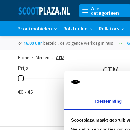
Alle
categorieën
Scootmobielen
Rolstoelen
Rollators
 in huis
Gratis
bezorging vanaf €50
300.000+
tevreden 
Home
Merken
CTM
Prijs
CTM
0 Producten
€0 - €5
Toestemming
Scootplaza maakt gebruik v
We gebruiken cookies om cont