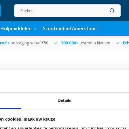
Hulpmiddelen
Scootmobiel Amersfoort
klanten
Echte winkel
in Amersfoort
Voor
16.00 uur
best
Pagina 1 van 1
Meest 
Details
an cookies, maak uw keuze
ent en advertenties te personaliseren, om functies voor social