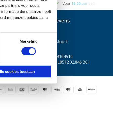
steld , de volgende werkdag in huis
Gratis
bezorging vanaf €5
ze partners voor social
nformatie die u aan ze heeft
oord met onze cookies als u
Contactgegevens
Scootplaza
Euroweg 25
3825HA , Amersfoort
Marketing
Nederland
KVK nummer: 54164516
Btw nummer: NL8512.02.846.B01
lle cookies toestaan