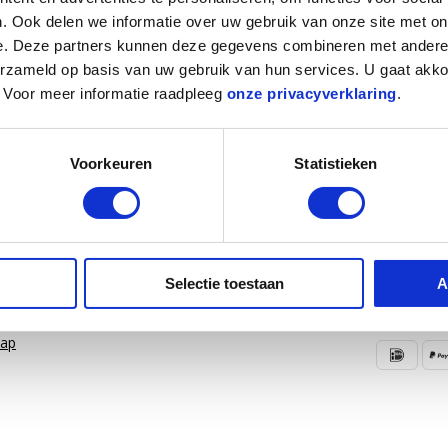
 klanten
Echte winkel
in Amersfoort
Voor
16.00 uur
be
. Ook delen we informatie over uw gebruik van onze site met on
e. Deze partners kunnen deze gegevens combineren met andere i
erzameld op basis van uw gebruik van hun services. U gaat akk
Informatie
n. Voor meer informatie raadpleeg
onze privacyverklaring
.
Over ons
thoden
Blog
Voorkeuren
Statistieken
n & retourneren
Merken
unt
Categorieën
WMO/PGB
Pechhulp
Selectie toestaan
A
map