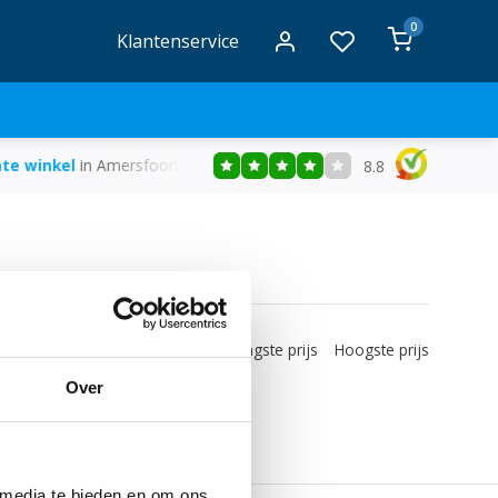
0
Klantenservice
eld , de volgende werkdag in huis
Gratis
bezorging vanaf €50
8.8
bekeken
Nieuwste producten
Laagste prijs
Hoogste prijs
Over
 media te bieden en om ons