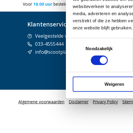
g in huis
Gratis
bezorging vanaf €50
300.000+
tevreden
websiteverkeer te analyseren
media, adverteren en analys
verstrekt of die ze hebben v
Klantenservice
onze website blijft gebruike
Veelgestelde vragen
Contact
Toestemmingsselectie
033-4555444
Betaalme
Noodzakelijk
info@scootplaza.nl
Verzende
Mijn acco
Weigeren
Algemene voorwaarden
Disclaimer
Privacy Policy
Site