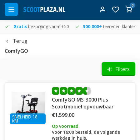
0
Gratis
bezorging vanaf €50
300.000+
tevreden klanten
Terug
ComfyGO
Filters
ComfyGO MS-3000 Plus
Scootmobiel opvouwbaar
€1.599,00
SNELHEID 18
KM
Op voorraad
Voor 16:00 besteld, de volgende
werkdag in huis.