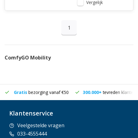
Vergelijk
1
ComfyGO Mobility
Gratis
bezorging vanaf €50
300.000+
tevreden klanten
Klantenservice
Veelgestelde vragen
033-4555444