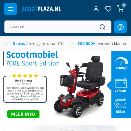
0
Gratis
bezorging vanaf €50
300.000+
tevreden klanten